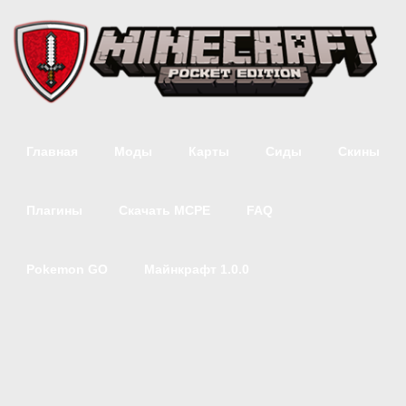
Главная
Моды
Карты
Сиды
Скины
Плагины
Скачать MCPE
FAQ
Pokemon GO
Майнкрафт 1.0.0