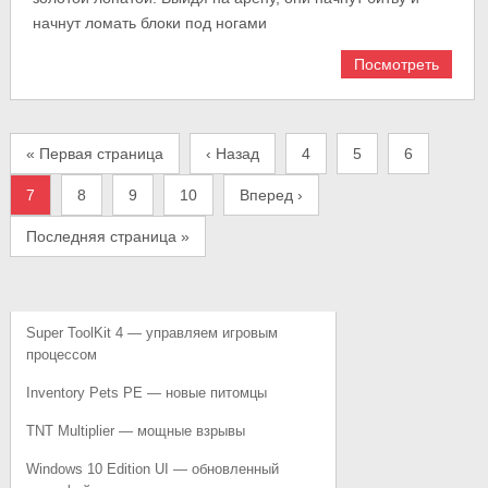
начнут ломать блоки под ногами
Посмотреть
« Первая страница
‹ Назад
4
5
6
7
8
9
10
Вперед ›
Последняя страница »
Super ToolKit 4 — управляем игровым
процессом
Inventory Pets PE — новые питомцы
TNT Multiplier — мощные взрывы
Windows 10 Edition UI — обновленный