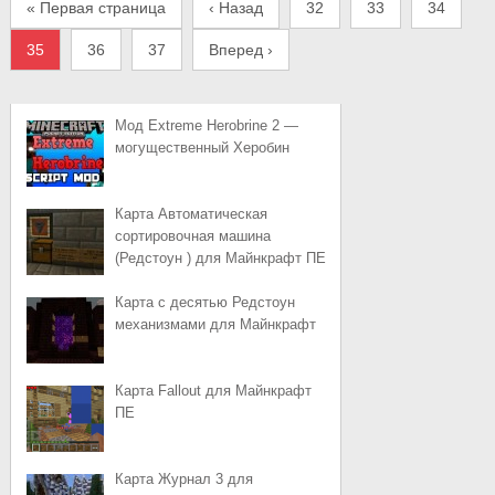
« Первая страница
‹ Назад
32
33
34
35
36
37
Вперед ›
Мод Extreme Herobrine 2 —
могущественный Херобин
Карта Автоматическая
сортировочная машина
(Редстоун ) для Майнкрафт ПЕ
Карта с десятью Редстоун
механизмами для Майнкрафт
Карта Fallout для Майнкрафт
ПЕ
Карта Журнал 3 для