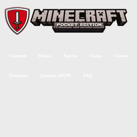
Главная
Моды
Карты
Сиды
Скины
Плагины
Скачать MCPE
FAQ