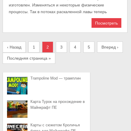
изготовлен. Изменяться и некоторые физические
процессы. Так в потоках раскаленной лавы теперь
Посмотреть
‹ Назад
1
2
3
4
5
Вперед ›
Последняя страница »
Trampoline Mod — трамплин
Карта Турок на прохождение в
Майнкрафт ПЕ
Карты с сюжетом Кроличья
битва для Майнкрафт ПЕ