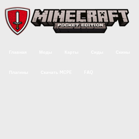
Главная
Моды
Карты
Сиды
Скины
Плагины
Скачать MCPE
FAQ