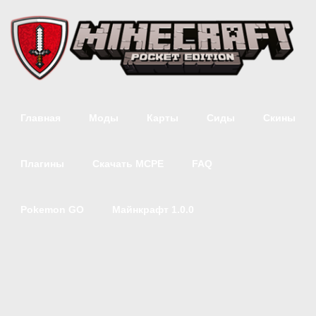
Главная
Моды
Карты
Сиды
Скины
Плагины
Скачать MCPE
FAQ
Pokemon GO
Майнкрафт 1.0.0