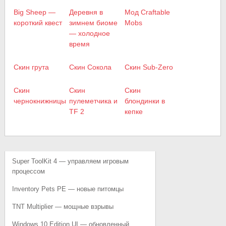
Big Sheep —
Деревня в
Мод Craftable
короткий квест
зимнем биоме
Mobs
— холодное
время
Скин грута
Скин Сокола
Скин Sub-Zero
Скин
Скин
Скин
чернокнижницы
пулеметчика и
блондинки в
TF 2
кепке
Super ToolKit 4 — управляем игровым
процессом
Inventory Pets PE — новые питомцы
TNT Multiplier — мощные взрывы
Windows 10 Edition UI — обновленный