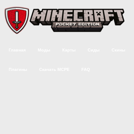
Главная
Моды
Карты
Сиды
Скины
Плагины
Скачать MCPE
FAQ