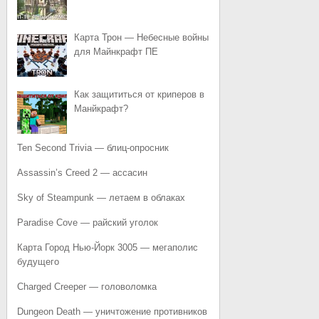
Карта Трон — Небесные войны
для Майнкрафт ПЕ
Как защититься от криперов в
Манйкрафт?
Ten Second Trivia — блиц-опросник
Assassin’s Creed 2 — ассасин
Sky of Steampunk — летаем в облаках
Paradise Cove — райский уголок
Карта Город Нью-Йорк 3005 — мегаполис
будущего
Charged Creeper — головоломка
Dungeon Death — уничтожение противников